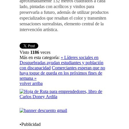
aproximadamente 132 metros cuadrados a cada
lado, pintadas con acrílicos y vinilos para
preservarla a futuro, además de utilizar productos
especializados que resaltan el color y transmiten
sensaciones surrealistas, elemento central de la
intervención artística.
Visto
1186
veces
Más en esta categoría:
« Líderes sociales en
Dosquebradas ayudan estudiantes y población
con discapacidad
Comerciantes esperan que no
haya toque de queda en los próximos fines de
semana »
volver arriba
•Publicidad